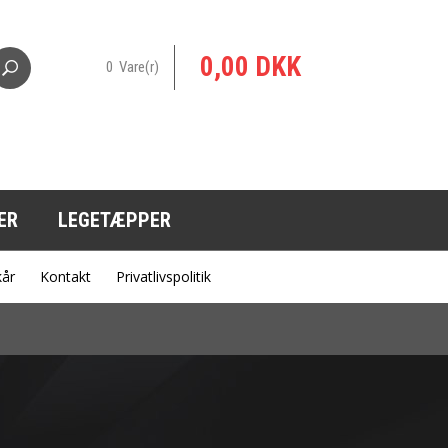
0,00 DKK
0 Vare(r)
ER
LEGETÆPPER
kår
Kontakt
Privatlivspolitik