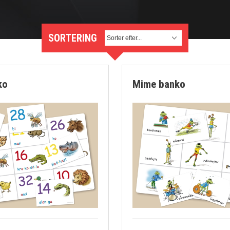
SORTERING
ko
Mime banko