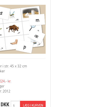
r i str. 45 x 32 cm
kker
24,- kr.
ger
: 2012
 DKK