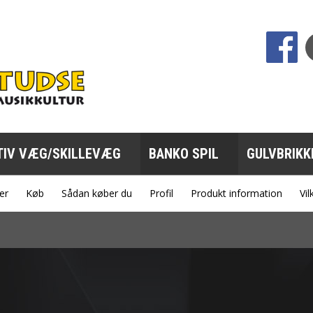
sp;
TIV VÆG/SKILLEVÆG
BANKO SPIL
GULVBRIKK
er
Køb
Sådan køber du
Profil
Produkt information
Vil