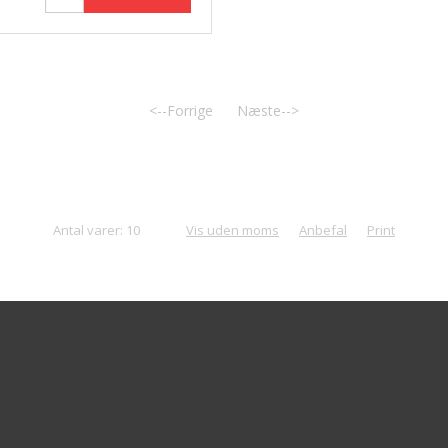
<--Forrige
Næste-->
Antal varer: 10
Vis uden moms
Anbefal
Print