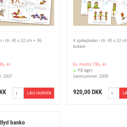
r i str. 45 x 32 cm + 36
4 spilleplader i str. 45 x 32 c
brikker
,- kr.
Ex. moms 736,- kr.
På lager
: 2007
Varenummer: 2009
DKK
920,00 DKK
dlyd banko