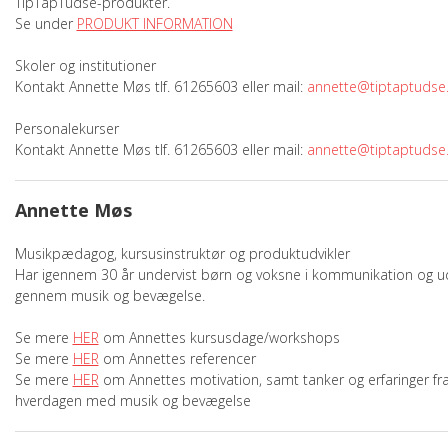
TipTapTudse-produkter.
PRODUKT INFORMATION
Se under
PRODUKT INFORMATION
Skoler og institutioner
VILKÅR
Kontakt Annette Møs tlf. 61265603 eller mail:
annette@tiptaptudse
KONTAKT
Personalekurser
Kontakt Annette Møs tlf. 61265603 eller mail:
annette@tiptaptudse
PRIVATLIVSPOLITIK
Annette Møs
Musikpædagog, kursusinstruktør og produktudvikler
Har igennem 30 år undervist børn og voksne i kommunikation og ud
gennem musik og bevægelse.
Se mere
HER
om Annettes kursusdage/workshops
Se mere
HER
om Annettes referencer
Se mere
HER
om Annettes motivation, samt tanker og erfaringer fr
hverdagen med musik og bevægelse