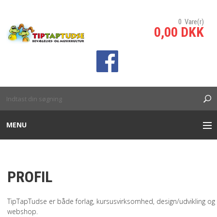
0 Vare(r)
0,00 DKK
sp;
MENU
INTERAKTIVE TÆPPER
PROFIL
INTERAKTIV VÆG/SKILLEVÆG
TipTapTudse er både forlag, kursusvirksomhed, design/udvikling og
BANKO SPIL
webshop.