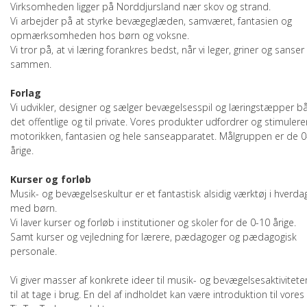
Virksomheden ligger på Norddjursland nær skov og strand.
Vi arbejder på at styrke bevægeglæden, samværet, fantasien og
GULVBRIKKER
opmærksomheden hos børn og voksne.
Vi tror på, at vi læring forankres bedst, når vi leger, griner og sanser
LEGETÆPPER
sammen.
Forlag
FORSIDE
Vi udvikler, designer og sælger bevægelsesspil og læringstæpper bå
det offentlige og til private. Vores produkter udfordrer og stimulere
VIDEO
motorikken, fantasien og hele sanseapparatet. Målgruppen er de 0
årige.
SPECIALPRODUKTER
Kurser og forløb
Musik- og bevægelseskultur er et fantastisk alsidig værktøj i hverda
KURSER
med børn.
Vi laver kurser og forløb i institutioner og skoler for de 0-10 årige.
KØB
Samt kurser og vejledning for lærere, pædagoger og pædagogisk
personale.
SÅDAN KØBER DU
Vi giver masser af konkrete ideer til musik- og bevægelsesaktiviteter
PROFIL
til at tage i brug. En del af indholdet kan være introduktion til vores