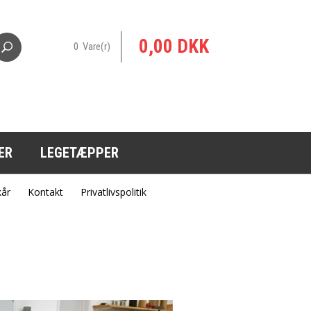
0,00 DKK
0 Vare(r)
ER
LEGETÆPPER
kår
Kontakt
Privatlivspolitik