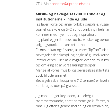
CFU. Mail:
annette@tiptaptudse.dk
Musik- og bevægelseskultur i skoler og
institutionerne – inde og ude
Jeg laver korte og lange forløb i dagpleje, vugge
børnehus skole og SFO rundt omkring i hele la
kommer med nye input og inspiration.
Jeg planlægger forløbet ud fra ønsker og beho
udgangspunkt i et ønsket tema.
Et ønske kan også være, at vores TipTapTudse
bevægelsesbankospil og nogle af gulvbrikkern
introduceres. Eller at vi bygger levende musikfo
op omkring et af vores læringstæpper.
Mange af vores musik- og bevægelsesaktivitete
godt til uderummet.
Bevægelsesbankospillene (12 temaer) er lavet i
kan bruges ude på græsset.
Jeg medbringer keyboard, ukulele/guitar,
trommer/spande, samt hemmelige kufferter, rek
mm. Og efterfølgende mailer jeg en rytmikplan