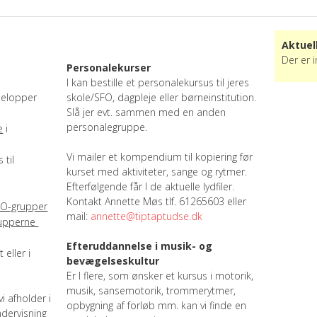
Aktuel
Der er 
Personalekurser
I kan bestille et personalekursus til jeres
pelopper
skole/SFO, dagpleje eller børneinstitution.
Slå jer evt. sammen med en anden
personalegruppe.
e
i
Vi mailer et kompendium til kopiering før
 til
kurset med aktiviteter, sange og rytmer.
Efterfølgende får I de aktuelle lydfiler.
Kontakt Annette Møs tlf. 61265603 eller
FO-grupper
mail:
annette@tiptaptudse.dk
upperne
Efteruddannelse i musik- og
eller i
bevægelseskultur
Er I flere, som ønsker et kursus i motorik,
musik, sansemotorik, trommerytmer,
vi afholder i
opbygning af forløb mm. kan vi finde en
ndervisning