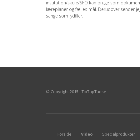
institution/skole/SFO kan bruge som dokumenta
læreplaner og fælles mål. Derudover sender je
sange som lydfiler.
© Copyright 2015 - TipTapTudse
Forside
Video
Specialprodukter