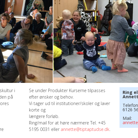
kultur i
Se under Produkter Kurserne tilpasses
Ring el
Annet
iden på
efter ønsker og behov.
vores
Vi tager ud til institutioner/skoler og laver
Telefon
6126 5
korte og
længere forløb.
Mail:
annette
Ring/mail for at høre nærmere Tel. +45
re
5195 0031 eller
annette@tiptaptudse.dk
.