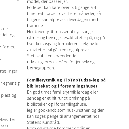
model, der passer jer.
Forløbet kan køre over fx 6 gange á 4
timer evt. fordelt over flere måneder, så
tingene kan afprøves i hverdagen med
børnene.
stue,
Her bliver fyldt masser af nye sange,
ndet, og
rytmer og bevægelsesaktiviteter på, og på
hver kursusgang formulerer I selv, hvilke
v, fx med
aktiviteter I vil gå hjem og afprøve.
Sæt skub i en spændende
-
udviklingsproces både for jer selv og i
e
børnegruppen.
rtællinger
Familierytmik og TipTapTudse-leg på
r egner sig
biblioteket og i forsamlingshuset
En god times familierytmik lørdag eller
 plast og
søndag er et hit rundt omkring på
biblioteker og i forsamlingshuse.
Jeg er godkendt som huskunstner, og der
kan søges penge til arrangementet hos
visitter
Statens Kunstråd.
, som
Børn og voksne kommer og får en