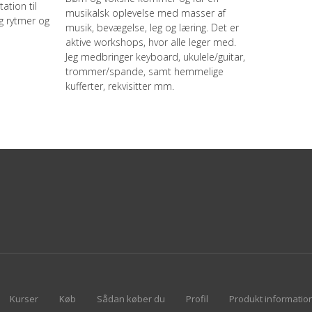
tion til
musikalsk oplevelse med masser af
g rytmer og
musik, bevægelse, leg og læring. Det er
aktive workshops, hvor alle leger med.
Jeg medbringer keyboard, ukulele/guitar,
trommer/spande, samt hemmelige
kufferter, rekvisitter mm.
Kurser
Køb
Sådan køber du
Profil
Produkt informatio