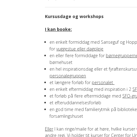
Kursusdage og workshops
I kan booke:
en enkelt formiddag med Sanseguf og Hop
for
vuggestue eller dagpleje
en eller flere formiddage for
børnegruppern
børnehuset
en hel inspirationsdag eller et fyraftenskursus
personalegruppen
et længere forløb for
personalet
en enkelt eftermiddag med inspiration i 2
S
et forløb på flere eftermiddage med
SFO-gr
et efteruddannelsesforløb
en god time med familierytmik på biblioteket 
forsamlingshuset
Eller
I kan ringe/maile for at høre, hvilke kurser 
andre regi. Vi holder tit kurser for Center for U