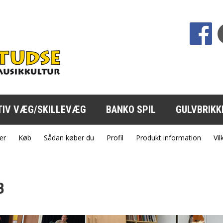
sp;
TIV VÆG/SKILLEVÆG
BANKO SPIL
GULVBRIKK
er
Køb
Sådan køber du
Profil
Produkt information
Vil
B