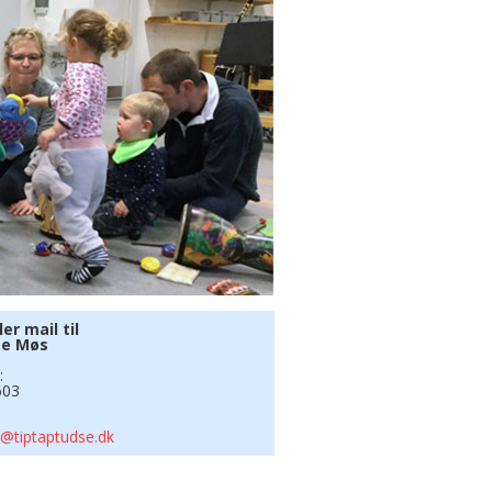
ler mail til
te Møs
:
603
@tiptaptudse.dk