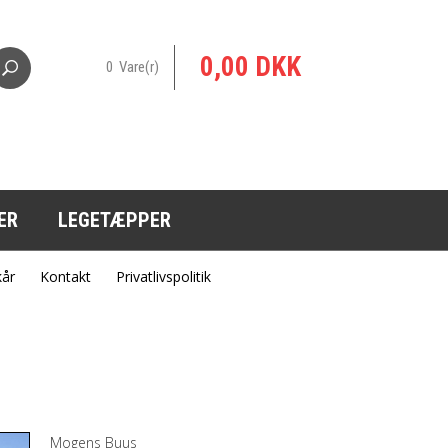
0,00 DKK
0 Vare(r)
ER
LEGETÆPPER
kår
Kontakt
Privatlivspolitik
Mogens Buus