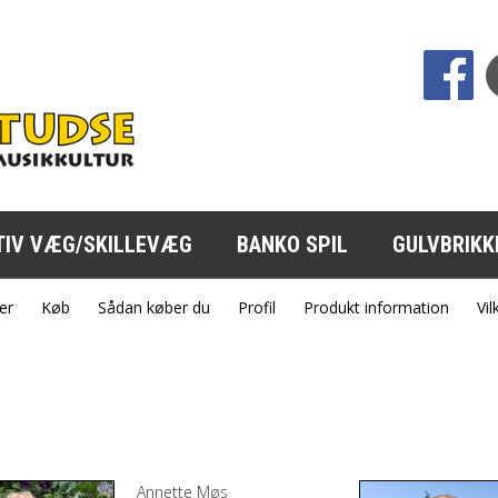
sp;
TIV VÆG/SKILLEVÆG
BANKO SPIL
GULVBRIKK
er
Køb
Sådan køber du
Profil
Produkt information
Vil
Annette Møs