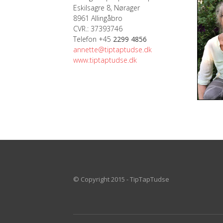
Eskilsagre 8, Nørager
8961 Allingåbro
CVR.: 37393746
Telefon +45
2299 4856
annette@tiptaptudse.dk
www.tiptaptudse.dk
© Copyright 2015 - TipTapTudse