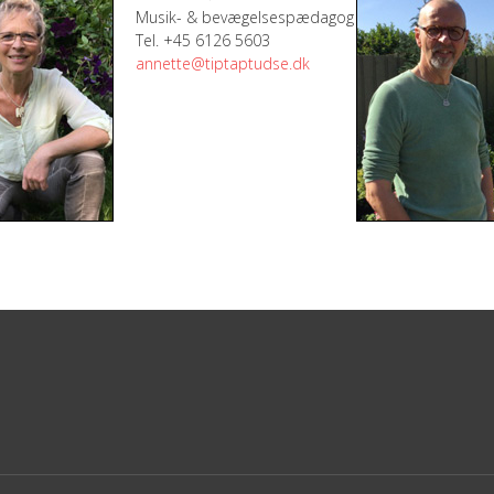
Musik- & bevægelsespædagog
Tel. +45 6126 5603
annette@tiptaptudse.dk