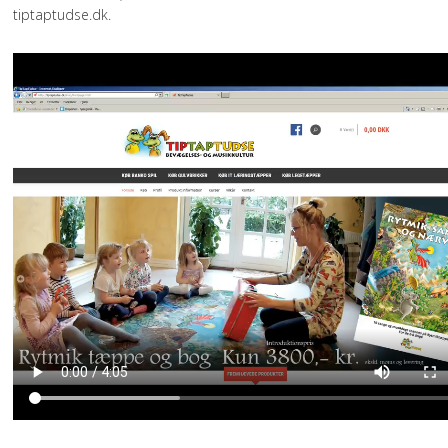
tiptaptudse.dk.
GULVBRIKKER
LEGETÆPPER
FORSIDE
VIDEO
SPECIALPRODUKTER
KURSER
KØB
SÅDAN KØBER DU
PROFIL