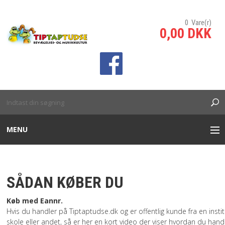
0 Vare(r)
0,00 DKK
sp;
MENU
INTERAKTIVE TÆPPER
SÅDAN KØBER DU
INTERAKTIV VÆG/SKILLEVÆG
Køb med Eannr.
Hvis du handler på Tiptaptudse.dk og er offentlig kunde fra en instit
BANKO SPIL
skole eller andet, så er her en kort video der viser hvordan du hand