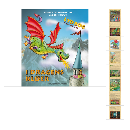
GULVBRIKKER
LEGETÆPPER
FORSIDE
VIDEO
SPECIALPRODUKTER
KURSER
KØB
SÅDAN KØBER DU
PROFIL