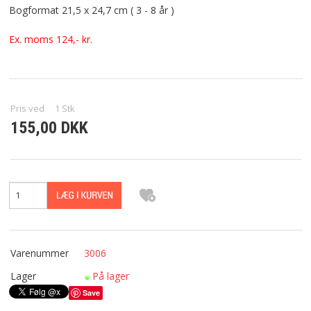
Bogformat 21,5 x 24,7 cm ( 3 - 8 år )
PRODUKT INFORMATION
Ex. moms 124,- kr.
VILKÅR
KONTAKT
Pris ved
1
Stk
PRIVATLIVSPOLITIK
155,00 DKK
Varenummer
3006
Lager
På lager
Save