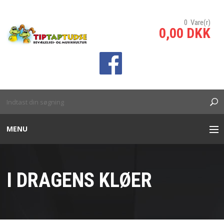
0 Vare(r)
0,00 DKK
sp;
MENU
INTERAKTIVE TÆPPER
I DRAGENS KLØER
INTERAKTIV VÆG/SKILLEVÆG
BANKO SPIL