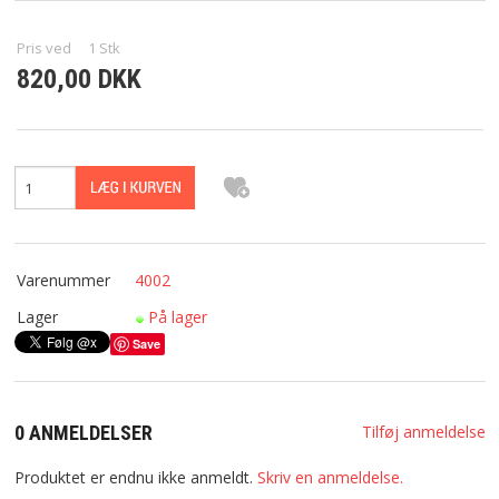
PRODUKT INFORMATION
Pris ved
1
Stk
VILKÅR
820,00 DKK
KONTAKT
PRIVATLIVSPOLITIK
Varenummer
4002
Lager
På lager
Save
0 ANMELDELSER
Tilføj anmeldelse
Produktet er endnu ikke anmeldt.
Skriv en anmeldelse.