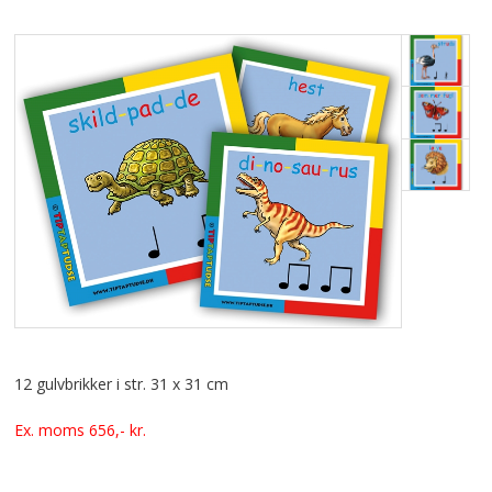
GULVBRIKKER
LEGETÆPPER
FORSIDE
VIDEO
SPECIALPRODUKTER
KURSER
KØB
12 gulvbrikker i str. 31 x 31 cm
SÅDAN KØBER DU
Ex. moms 656,- kr.
PROFIL