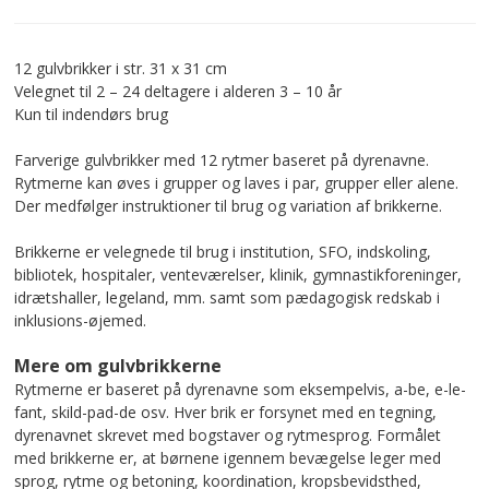
12 gulvbrikker i str. 31 x 31 cm
Velegnet til 2 – 24 deltagere i alderen 3 – 10 år
Kun til indendørs brug
Farverige gulvbrikker med 12 rytmer baseret på dyrenavne.
Rytmerne kan øves i grupper og laves i par, grupper eller alene.
Der medfølger instruktioner til brug og variation af brikkerne.
Brikkerne er velegnede til brug i institution, SFO, indskoling,
bibliotek, hospitaler, venteværelser, klinik, gymnastikforeninger,
idrætshaller, legeland, mm. samt som pædagogisk redskab i
inklusions-øjemed.
Mere om gulvbrikkerne
Rytmerne er baseret på dyrenavne som eksempelvis, a-be, e-le-
fant, skild-pad-de osv. Hver brik er forsynet med en tegning,
dyrenavnet skrevet med bogstaver og rytmesprog. Formålet
med brikkerne er, at børnene igennem bevægelse leger med
sprog, rytme og betoning, koordination, kropsbevidsthed,