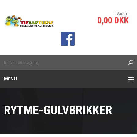
0 Vare(r)
0,00 DKK
sp;
MENU
INTERAKTIVE TÆPPER
RYTME-GULVBRIKKER
INTERAKTIV VÆG/SKILLEVÆG
BANKO SPIL