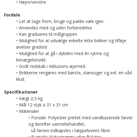
• Højre/venstre
Fordele
• Let at tage frem, bruge og pakke væk igen.
• Anvendes med og uden forberedelse.
• Kan gradueres til målgruppen.
• Mulighed for at udvælge enkelte lette brikker og tilføje
øvelser gradvist
• Mulighed for at gå i dybden med én rytme og
bevægelsesidé.
• Godt redskab i inklusions-øjemed.
• Brikkerne rengøres med børste, støvsuger og evt. en våd
klud.
Specifikationer
• Vægt 2,5 kg
• Mål 12 styk a 31 x 31 cm
• Materialer
• Forside: Polyester printet med vandbaserede farver
og derefter varmebehandlet,
så farven indkapsles i tæppeluvens fibre.
• Bagside: Naturgummi uden ftalater