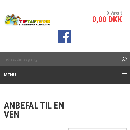
0 Vare(r)
0,00 DKK
sp;
MENU
INTERAKTIVE TÆPPER
ANBEFAL TIL EN
INTERAKTIV VÆG/SKILLEVÆG
VEN
BANKO SPIL