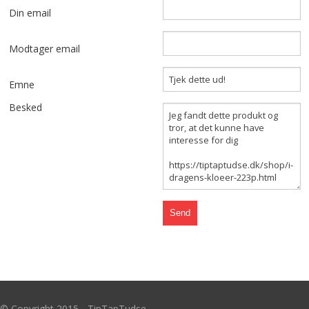
Din email
GULVBRIKKER
Modtager email
LEGETÆPPER
Emne
FORSIDE
Besked
VIDEO
SPECIALPRODUKTER
KURSER
KØB
SÅDAN KØBER DU
PROFIL
© Copyright 2015 - TipTapTudse